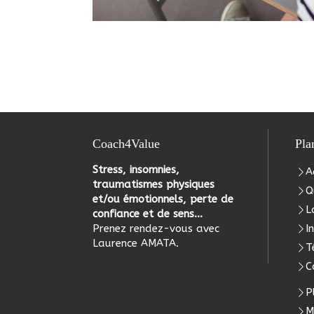
Coach4Value
Pla
Stress, insomnies,
A
traumatismes physiques
Q
et/ou émotionnels, perte de
L
confiance et de sens...
Prenez rendez-vous avec
I
Laurence AMATA.
T
C
P
M