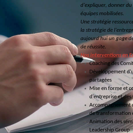
d’expliquer, donner du 
équipes mobilisées.
Une stratégie ressour
la stratégie de l’entre
aujourd’hui un gage de
de réussite.
Nos interventions en E
Coaching des Comit
Développement d’un
partagées
Mise en forme et 
d’entreprise et des
Accompagnement de
de transformation 
Animation des sémi
Leadership Group