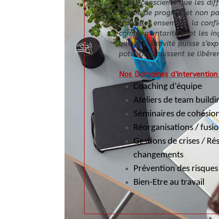
et est consciente que les dif
source de progrès (et non pas
travailler ensemble, la confi
complémentarité sont les ing
que la créativité puisse s’ex
potentiels puissent se libérer
Nos Domaines d'intervention 
Coaching d’équipe
Ateliers de team buildi
Séminaires de cohésio
Réorganisations / fusi
Gestions de crises / Ré
changements
Prévention des risques
Bien-Etre au travail