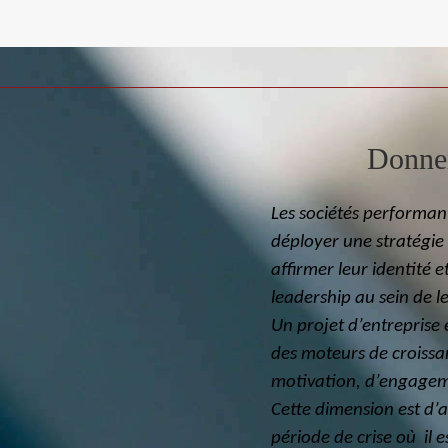
Donne
Les sociétés performant
déployer une stratégie c
affirmer leur identité e
leadership au sein de l
Un projet d’entreprise 
des moteurs de croissa
motivation, d’engageme
Cette dimension est d’
période de crise où il 