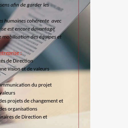
sens afin de garder les
ces humaines cohérente avec
prise est encore davantage
 mobilisation des équipes et
ntreprise
:
és de Direction
e vision et de valeurs
communication du projet
 valeurs
s projets de changement et
des organisations
naires de Direction et