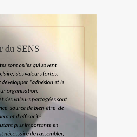
r du SENS
es sont celles qui savent
laire, des valeurs fortes,
t développer l’adhésion et le
eur organisation.
et des valeurs partagées sont
nce, source de bien-être, de
nt et d'efficacité.
autant plus importante en
est nécessaire de rassembler,