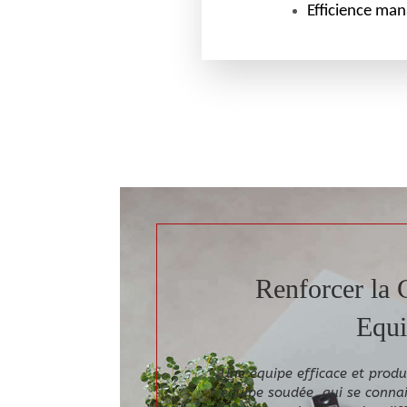
E
fficience
mana
Renforcer la 
Equi
Une équipe efficace et produ
équipe soudée, qui se conna