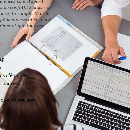
férences sont d’abord
 de conflit).Le plaisir de
ance, la complicité et la
rédients essentiels pour
primer et que tous les
.
:
ng
n
ons d’équipes
sistances aux
 psycho-sociaux