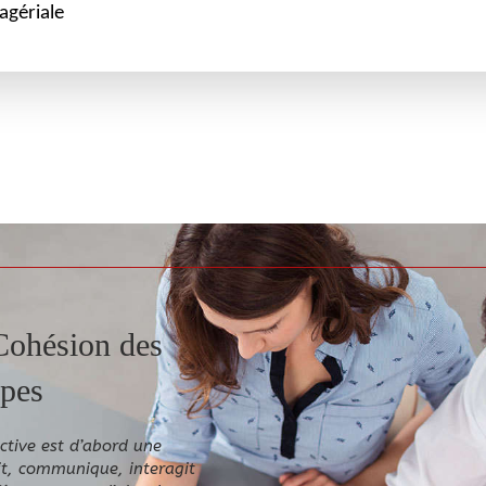
gériale
Cohésion des
pes
ctive est d’abord une
it, communique, interagit