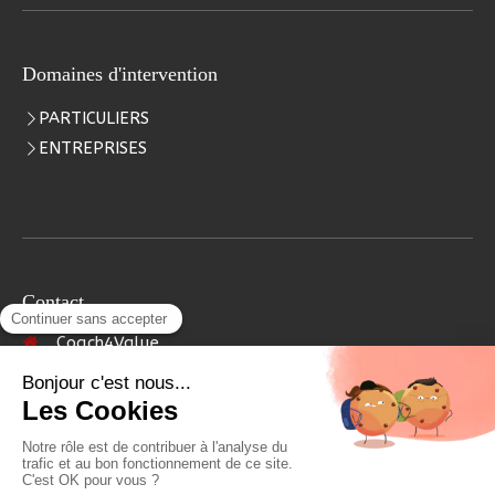
Domaines d'intervention
PARTICULIERS
ENTREPRISES
Contact
Coach4Value
4 rue Aristide Briand
92700
Colombes
Afficher le téléphone
Prendre rendez-vous